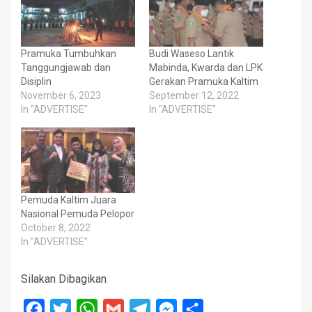
Pramuka Tumbuhkan
Budi Waseso Lantik
Tanggungjawab dan
Mabinda, Kwarda dan LPK
Disiplin
Gerakan Pramuka Kaltim
November 6, 2023
September 12, 2022
In "ADVERTISE"
In "ADVERTISE"
Pemuda Kaltim Juara
Nasional Pemuda Pelopor
October 8, 2022
In "ADVERTISE"
Silakan Dibagikan
Facebook
Twitter
WhatsApp
Gmail
Telegram
Messenger
Share