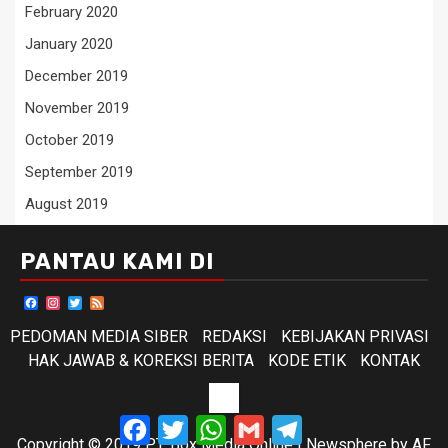
February 2020
January 2020
December 2019
November 2019
October 2019
September 2019
August 2019
PANTAU KAMI DI
Facebook
Instagram
Twitter
Feed
PEDOMAN MEDIA SIBER
REDAKSI
KEBIJAKAN PRIVASI
HAK JAWAB & KOREKSI BERITA
KODE ETIK
KONTAK
KODE
Facebook
Twitter
WhatsApp
Gmail
Telegram
ETIK
Copyright © 2019 PT. Box Media Online
|
Newsphere
by AF