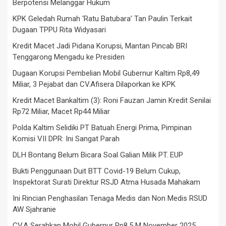
Berpotensi Melanggar Hukum
KPK Geledah Rumah ‘Ratu Batubara’ Tan Paulin Terkait
Dugaan TPPU Rita Widyasari
Kredit Macet Jadi Pidana Korupsi, Mantan Pincab BRI
Tenggarong Mengadu ke Presiden
Dugaan Korupsi Pembelian Mobil Gubernur Kaltim Rp8,49
Miliar, 3 Pejabat dan CV.Afisera Dilaporkan ke KPK
Kredit Macet Bankaltim (3): Roni Fauzan Jamin Kredit Senilai
Rp72 Miliar, Macet Rp44 Miliar
Polda Kaltim Selidiki PT Batuah Energi Prima, Pimpinan
Komisi VII DPR: Ini Sangat Parah
DLH Bontang Belum Bicara Soal Galian Milik PT. EUP
Bukti Penggunaan Duit BTT Covid-19 Belum Cukup,
Inspektorat Surati Direktur RSJD Atma Husada Mahakam
Ini Rincian Penghasilan Tenaga Medis dan Non Medis RSUD
AW Sjahranie
CV.A Serahkan Mobil Gubernur Rp8,5 M November 2025,