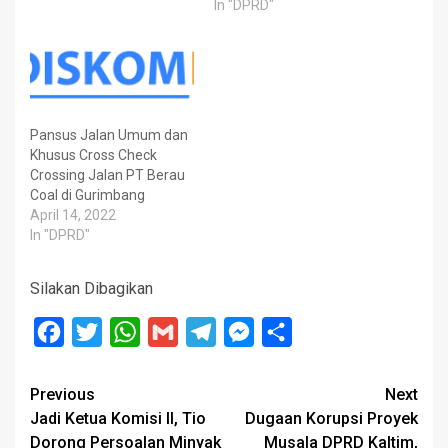
In "DPRD"
Pansus Jalan Umum dan
Khusus Cross Check
Crossing Jalan PT Berau
Coal di Gurimbang
April 14, 2022
In "DPRD"
Silakan Dibagikan
Facebook
Twitter
WhatsApp
Gmail
Telegram
Messenger
Share
Post
Previous
Next
Jadi Ketua Komisi II, Tio
Dugaan Korupsi Proyek
navigation
Dorong Persoalan Minyak
Musala DPRD Kaltim,