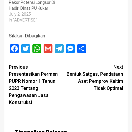
Rakor Potensi Longsor Di
Hadiri Dinas PU Kukar
July 2, 2025
In "ADVERTISE"
Silakan Dibagikan
Facebook
Twitter
WhatsApp
Gmail
Telegram
Messenger
Share
Post
Previous
Next
Presentasikan Permen
Bentuk Satgas, Pendataan
navigation
PUPR Nomor 1 Tahun
Aset Pemprov Kaltim
2023 Tentang
Tidak Optimal
Pengawasan Jasa
Konstruksi