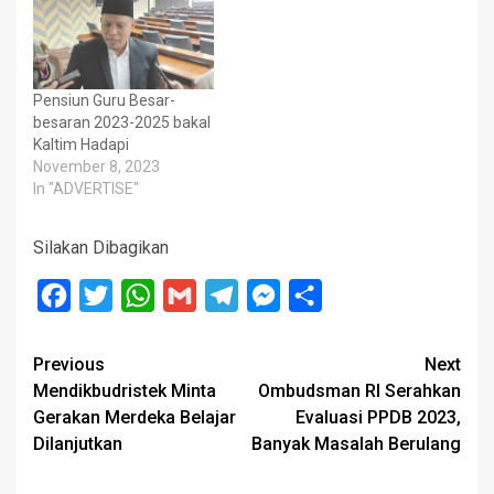
Pensiun Guru Besar-
besaran 2023-2025 bakal
Kaltim Hadapi
November 8, 2023
In "ADVERTISE"
Silakan Dibagikan
Facebook
Twitter
WhatsApp
Gmail
Telegram
Messenger
Share
Post
Previous
Next
Mendikbudristek Minta
Ombudsman RI Serahkan
navigation
Gerakan Merdeka Belajar
Evaluasi PPDB 2023,
Dilanjutkan
Banyak Masalah Berulang