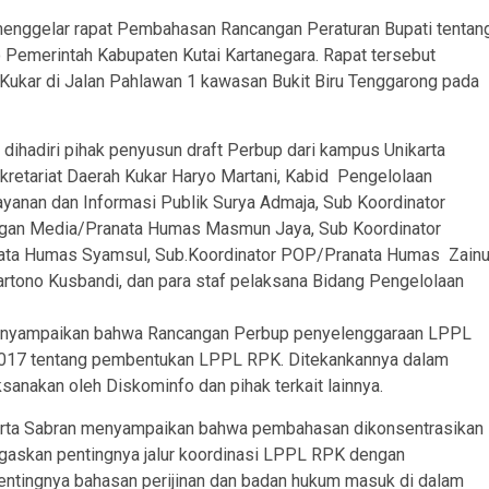
enggelar rapat Pembahasan Rancangan Peraturan Bupati tentan
Pemerintah Kabupaten Kutai Kartanegara. Rapat tersebut
 Kukar di Jalan Pahlawan 1 kawasan Bukit Biru Tenggarong pada
 dihadiri pihak penyusun draft Perbup dari kampus Unikarta
kretariat Daerah Kukar Haryo Martani, Kabid Pengelolaan
yanan dan Informasi Publik Surya Admaja, Sub Koordinator
gan Media/Pranata Humas Masmun Jaya, Sub Koordinator
ata Humas Syamsul, Sub.Koordinator POP/Pranata Humas Zainu
rtono Kusbandi, dan para staf pelaksana Bidang Pengelolaan
menyampaikan bahwa Rancangan Perbup penyelenggaraan LPPL
n 2017 tentang pembentukan LPPL RPK. Ditekankannya dalam
sanakan oleh Diskominfo dan pihak terkait lainnya.
ikarta Sabran menyampaikan bahwa pembahasan dikonsentrasikan
askan pentingnya jalur koordinasi LPPL RPK dengan
ntingnya bahasan perijinan dan badan hukum masuk di dalam