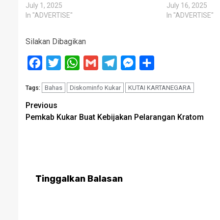
July 1, 2025
July 16, 2025
In "ADVERTISE"
In "ADVERTISE"
Silakan Dibagikan
Facebook
Twitter
WhatsApp
Gmail
Telegram
Messenger
Share
Bahas
Diskominfo Kukar
KUTAI KARTANEGARA
Tags:
Post
Previous
Pemkab Kukar Buat Kebijakan Pelarangan Kratom
navigation
Tinggalkan Balasan