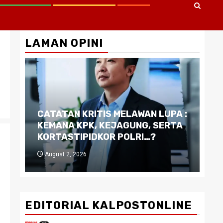
LAMAN OPINI
CATATAN KRITIS MELAWAN LUPA :
Di
KEMANA KPK, KEJAGUNG, SERTA
Ku
KORTASTIPIDKOR POLRI…?
Pe
August 2, 2026
J
EDITORIAL KALPOSTONLINE