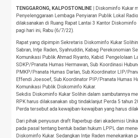
TENGGARONG, KALPOSTONLINE |
Diskominfo Kukar m
Penyelenggaraan Lembaga Penyiaran Publik Lokal Radio 
dilaksanakan di Ruang Rapat Lantai 3 Kantor Diskominfo
pagi hari ini, Rabu (6/7/22).
Rapat yang dipimpin Sekretaris Diskominfo Kukar Solihin
Sabran, Intje Raden, Syahruddin, Kabag Perekonomian Se
Komunikasi Publik Ahmad Riyanto, Kabid. Pengelolaan La
SDKP/Pranata Humas Hermawan, Sub Koordinasi Hubun
PMKP/Pranata Humas Darlan, Sub.Koordinator LIP/Pran
Effendi Joesoef, Sub.Koordinator PIP/Pranata Humas Ha
Komunikasi Publik Diskominfo Kukar.
Sekdis Diskominfo Kukar Solihin dalam sambutannya 
RPK harus dilaksanakan sbg tindaklanjut Perda 5 tahu
Perda tersebut ada kewajiban-kewajiban yang harus dilak
Dari pihak penyusun draft Raperbup dari akademisi Un
pada pasal tentang bentuk badan hukum LPPL dan meneg
Diskominfo Kukar. Sedangkan Intje Raden menekankan pe