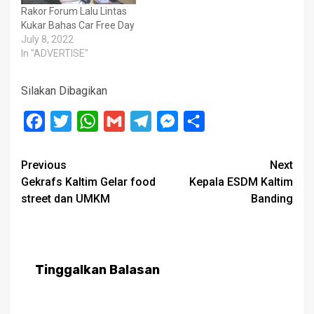
Rakor Forum Lalu Lintas
Kukar Bahas Car Free Day
July 8, 2022
In "ADVERTISE"
Silakan Dibagikan
Facebook
Twitter
WhatsApp
Gmail
Telegram
Messenger
Share
Post
Previous
Next
Gekrafs Kaltim Gelar food
Kepala ESDM Kaltim
navigation
street dan UMKM
Banding
Tinggalkan Balasan