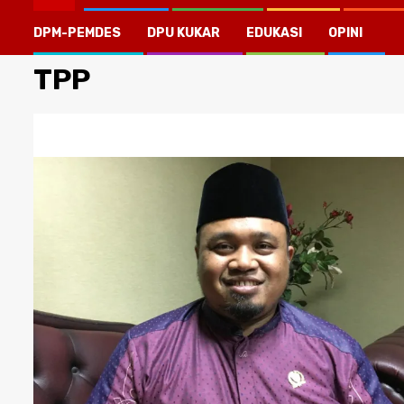
DPM-PEMDES
DPU KUKAR
EDUKASI
OPINI
TPP