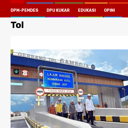
DPM-PEMDES
DPU KUKAR
EDUKASI
OPINI
Tol