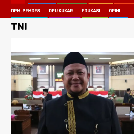
DPM-PEMDES
DPU KUKAR
EDUKASI
OPINI
TNI