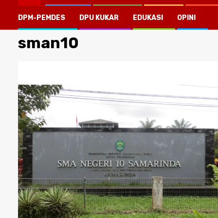
DPM-PEMDES
DPU KUKAR
EDUKASI
OPINI
sman10