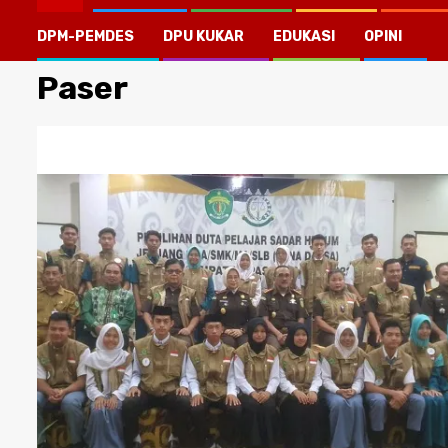
DPM-PEMDES
DPU KUKAR
EDUKASI
OPINI
Paser