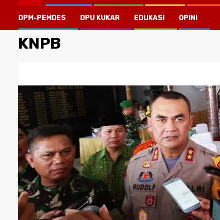
DPM-PEMDES
DPU KUKAR
EDUKASI
OPINI
KNPB