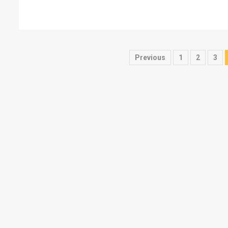
Posts
Previous
1
2
3
pagination