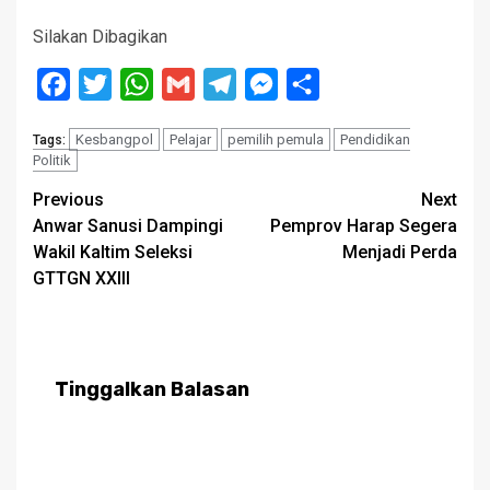
Silakan Dibagikan
Facebook
Twitter
WhatsApp
Gmail
Telegram
Messenger
Share
Kesbangpol
Pelajar
pemilih pemula
Pendidikan
Tags:
Politik
Post
Previous
Next
Anwar Sanusi Dampingi
Pemprov Harap Segera
navigation
Wakil Kaltim Seleksi
Menjadi Perda
GTTGN XXIII
Tinggalkan Balasan