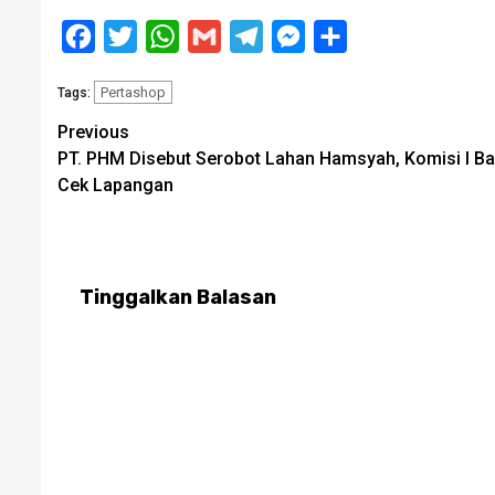
Facebook
Twitter
WhatsApp
Gmail
Telegram
Messenger
Share
Pertashop
Tags:
Post
Previous
PT. PHM Disebut Serobot Lahan Hamsyah, Komisi I Ba
navigation
Cek Lapangan
Tinggalkan Balasan