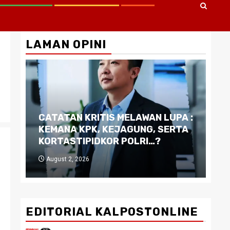
LAMAN OPINI
CATATAN KRITIS MELAWAN LUPA :
Di
KEMANA KPK, KEJAGUNG, SERTA
Ku
KORTASTIPIDKOR POLRI…?
Pe
August 2, 2026
J
EDITORIAL KALPOSTONLINE