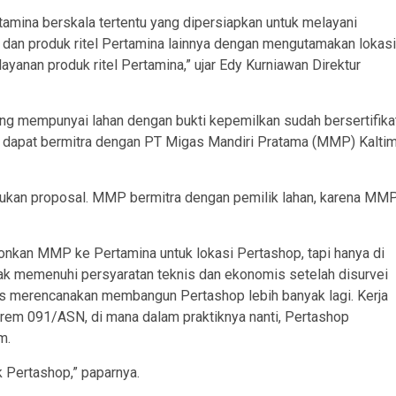
tamina berskala tertentu yang dipersiapkan untuk melayani
dan produk ritel Pertamina lainnya dengan mengutamakan lokasi
yanan produk ritel Pertamina,” ujar Edy Kurniawan Direktur
g mempunyai lahan dengan bukti kepemilkan sudah bersertifika
l, dapat bermitra dengan PT Migas Mandiri Pratama (MMP) Kaltim
ajukan proposal. MMP bermitra dengan pemilik lahan, karena MM
ohonkan MMP ke Pertamina untuk lokasi Pertashop, tapi hanya di
tidak memenuhi persyaratan teknis dan ekonomis setelah disurvei
rus merencanakan membangun Pertashop lebih banyak lagi. Kerja
rem 091/ASN, di mana dalam praktiknya nanti, Pertashop
m.
uk Pertashop,” paparnya.