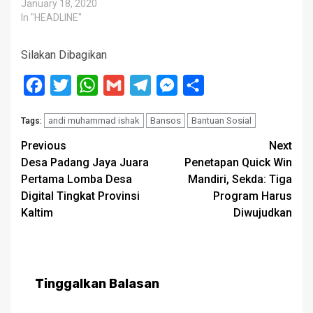
menyalurkan bantuan
January 18, 2020
sosial (bansos) untuk
In "HEADLINE"
biaya panitia Training
Emotional Spiritual
Silakan Dibagikan
Question (ESQ) Eksekutif
Kukar senilai Rp3,5 miliar.
Facebook
Twitter
WhatsApp
Gmail
Telegram
Messenger
Share
Bantuan itu diterima
Khairuddin SP. Kemudian
pada tahun yang sama,
andi muhammad ishak
Bansos
Bantuan Sosial
Tags:
juga disalurkan bantuan
Post
untuk Yayasan Ketopong
Previous
Next
College sebesar Rp11,8
Desa Padang Jaya Juara
Penetapan Quick Win
navigation
miliar. Hingga 2017…
Pertama Lomba Desa
Mandiri, Sekda: Tiga
Digital Tingkat Provinsi
Program Harus
Kaltim
Diwujudkan
Tinggalkan Balasan