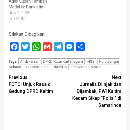
Agak Susah Tambah
Modal ke Bankaltim
July 2, 2020
In "DPRD"
Silakan Dibagikan
Facebook
Twitter
WhatsApp
Gmail
Telegram
Messenger
Share
Andi Faisal
DPRD Kutai Kartanegara
HSS
Hulu Sungai
Tags:
Selatan
kalpostonline
PANSUS
Penyertaan Modal
Post
Previous
Next
FOTO: Unjuk Rasa di
Jurnalis Diinjak dan
navigation
Gedung DPRD Kaltim
Dijambak, PWI Kaltim
Kecam Sikap “Polisi” di
Samarinda