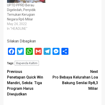
UPTD PPRD Berau
Digeledah, Penyidik
Temukan Kerugian
Negara Rp6 Miliar
May 24, 2022
In "HEADLINE"
Silakan Dibagikan
Facebook
Twitter
WhatsApp
Gmail
Telegram
Messenger
Share
Bapenda Kaltim
Tags:
Post
Previous
Next
Penetapan Quick Win
Pro Bebaya Kelurahan Loa
navigation
Mandiri, Sekda: Tiga
Bakung Senilai Rp8,3
Program Harus
Miliar
Diwujudkan