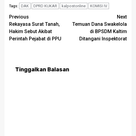
DAK
DPRD KUKAR
kalpostonline
KOMISI IV
Tags:
Post
Previous
Next
Rekayasa Surat Tanah,
Temuan Dana Swakelola
navigation
Hakim Sebut Akibat
di BPSDM Kaltim
Perintah Pejabat di PPU
Ditangani Inspektorat
Tinggalkan Balasan