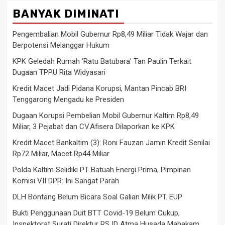
BANYAK DIMINATI
Pengembalian Mobil Gubernur Rp8,49 Miliar Tidak Wajar dan
Berpotensi Melanggar Hukum
KPK Geledah Rumah ‘Ratu Batubara’ Tan Paulin Terkait
Dugaan TPPU Rita Widyasari
Kredit Macet Jadi Pidana Korupsi, Mantan Pincab BRI
Tenggarong Mengadu ke Presiden
Dugaan Korupsi Pembelian Mobil Gubernur Kaltim Rp8,49
Miliar, 3 Pejabat dan CV.Afisera Dilaporkan ke KPK
Kredit Macet Bankaltim (3): Roni Fauzan Jamin Kredit Senilai
Rp72 Miliar, Macet Rp44 Miliar
Polda Kaltim Selidiki PT Batuah Energi Prima, Pimpinan
Komisi VII DPR: Ini Sangat Parah
DLH Bontang Belum Bicara Soal Galian Milik PT. EUP
Bukti Penggunaan Duit BTT Covid-19 Belum Cukup,
Inspektorat Surati Direktur RSJD Atma Husada Mahakam