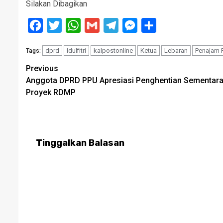
Silakan Dibagikan
Facebook
Twitter
WhatsApp
Gmail
Telegram
Messenger
Share
dprd
Idulfitri
kalpostonline
Ketua
Lebaran
Penajam P
Tags:
Post
Previous
Anggota DPRD PPU Apresiasi Penghentian Sementar
navigation
Proyek RDMP
Tinggalkan Balasan