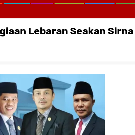
giaan Lebaran Seakan Sirna
CATATAN KRITIS MELAWAN LUP
KEMANA KPK, KEJAGUNG, SER
KORTASTIPIDKOR POLRI…?
August 2, 2026