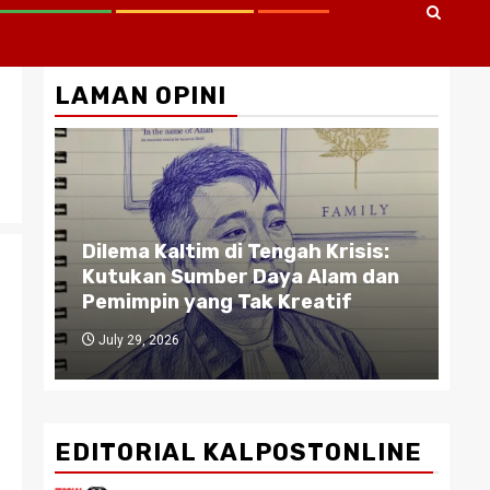
LAMAN OPINI
Gu
A :
Dilema Kaltim di Tengah Krisis:
Pe
TA
Kutukan Sumber Daya Alam dan
Bi
Pemimpin yang Tak Kreatif
da
July 29, 2026
J
EDITORIAL KALPOSTONLINE