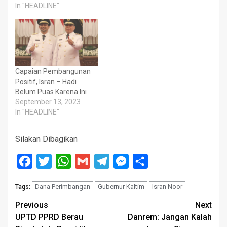
In "HEADLINE"
Capaian Pembangunan
Positif, Isran – Hadi
Belum Puas Karena Ini
September 13, 2023
In "HEADLINE"
Silakan Dibagikan
Facebook
Twitter
WhatsApp
Gmail
Telegram
Messenger
Share
Dana Perimbangan
Gubernur Kaltim
Isran Noor
Tags:
Post
Previous
Next
UPTD PPRD Berau
Danrem: Jangan Kalah
navigation