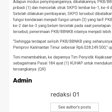
Adapun modus penyimpangannya, dikatakannya, PKB/BBN
pribadi (1) dan mencetak struk SKPD lembar ke-1, ke-4 
Setelah dilakukan pembayaran, SKPD tersebut dibatal
fungsi kendaraan menjadi fungsi umum (3) yang tarif 
ke-2 dan ke-3 yang belum tercetak pada saat penetapan p
tersebut, penerimaan PKB/BBNKB nilainya menjadi lebih
“Sehingga terdapat selisih PKB/BBNKB yang seharusnya d
Pemprov Kalimantan Timur sebesar Rp6.028.249.500,” uja
Toni menambahkan, ke depannya Tim Penyidik Kejaksaan 
sebagaimana Pasal 184 ayat (1) KUHAP untuk mendukung
tersangkanya. (QR)
Admin
redaksi 01
See author's posts