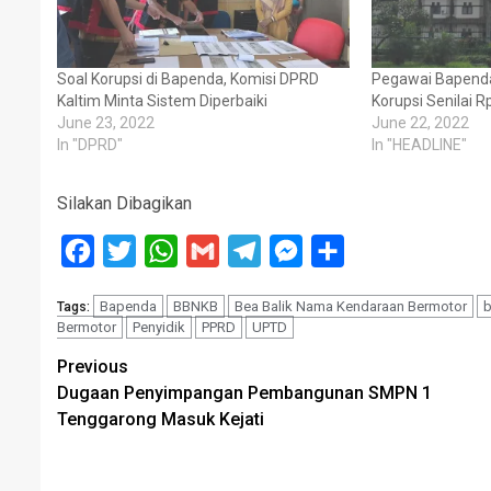
Soal Korupsi di Bapenda, Komisi DPRD
Pegawai Bapenda
Kaltim Minta Sistem Diperbaiki
Korupsi Senilai R
June 23, 2022
June 22, 2022
In "DPRD"
In "HEADLINE"
Silakan Dibagikan
Facebook
Twitter
WhatsApp
Gmail
Telegram
Messenger
Share
Bapenda
BBNKB
Bea Balik Nama Kendaraan Bermotor
b
Tags:
Bermotor
Penyidik
PPRD
UPTD
Post
Previous
Dugaan Penyimpangan Pembangunan SMPN 1
navigation
Tenggarong Masuk Kejati