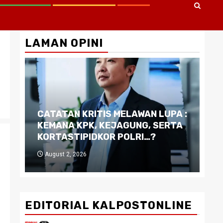
LAMAN OPINI
CATATAN KRITIS MELAWAN LUPA :
Di
KEMANA KPK, KEJAGUNG, SERTA
Ku
KORTASTIPIDKOR POLRI…?
Pe
August 2, 2026
J
EDITORIAL KALPOSTONLINE