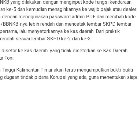
KB yang dilakukan dengan menginput kode fungsi kendaraan
dan ke-5 dan kemudian menagihkannya ke wajib pajak atau dealer.
kan dengan menggunakan password admin PDE dan merubah kode
PKB/BBNKB-nya lebih rendah dan mencetak lembar SKPD lembar
ertama, lalu menyetorkannya ke kas daerah. Dari praktik
 rendah sesuai lembar SKPD ke-2 dan ke-3.
isetor ke kas daerah, yang tidak disetorkan ke Kas Daerah
r Toni.
Tinggi Kalimantan Timur akan terus mengumpulkan bukti-bukti
 dugaan tindak pidana Korupsi yang ada, guna menentukan siap