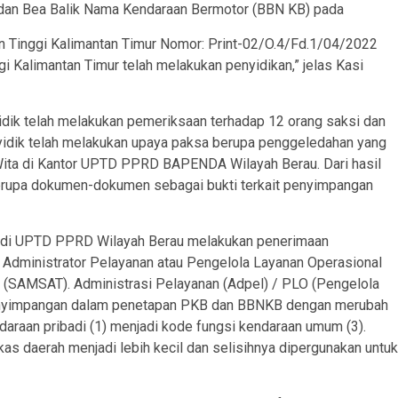
 dan Bea Balik Nama Kendaraan Bermotor (BBN KB) pada
n Tinggi Kalimantan Timur Nomor: Print-02/O.4/Fd.1/04/2022
i Kalimantan Timur telah melakukan penyidikan,” jelas Kasi
idik telah melakukan pemeriksaan terhadap 12 orang saksi dan
idik telah melakukan upaya paksa berupa penggeledahan yang
 Wita di Kantor UPTD PPRD BAPENDA Wilayah Berau. Dari hasil
berupa dokumen-dokumen sebagai bukti terkait penyimpangan
0 di UPTD PPRD Wilayah Berau melakukan penerimaan
Administrator Pelayanan atau Pengelola Layanan Operasional
 (SAMSAT). Administrasi Pelayanan (Adpel) / PLO (Pengelola
enyimpangan dalam penetapan PKB dan BBNKB dengan merubah
araan pribadi (1) menjadi kode fungsi kendaraan umum (3).
as daerah menjadi lebih kecil dan selisihnya dipergunakan untuk