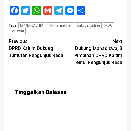
Facebook
Twitter
WhatsApp
Gmail
Telegram
Messenger
Share
DPRD KALTIM
HM Ramadhan
kalpostonline
MoU
Tags:
Sekwan
Post
Previous
Next
DPRD Kaltim Dukung
Dukung Mahasiswa, 3
navigation
Tuntutan Pengunjuk Rasa
Pimpinan DPRD Kaltim
Temui Pengunjuk Rasa
Tinggalkan Balasan