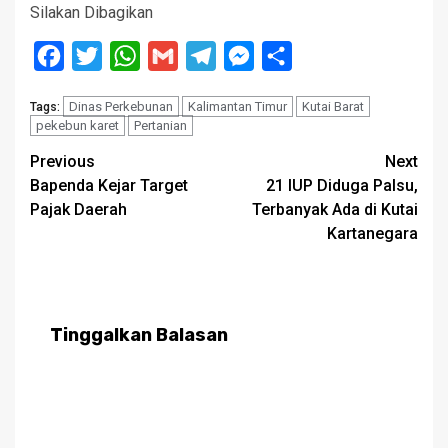
Silakan Dibagikan
Facebook
Twitter
WhatsApp
Gmail
Telegram
Messenger
Share
Dinas Perkebunan
Kalimantan Timur
Kutai Barat
Tags:
pekebun karet
Pertanian
Post
Previous
Next
Bapenda Kejar Target
21 IUP Diduga Palsu,
navigation
Pajak Daerah
Terbanyak Ada di Kutai
Kartanegara
Tinggalkan Balasan