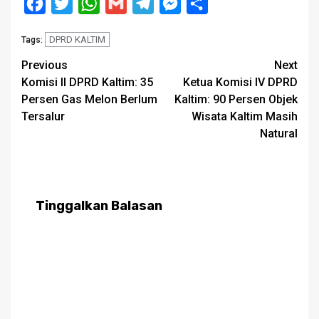
Facebook
Twitter
WhatsApp
Gmail
Telegram
Messenger
Share
DPRD KALTIM
Tags:
Post
Previous
Next
Komisi II DPRD Kaltim: 35
Ketua Komisi IV DPRD
navigation
Persen Gas Melon Berlum
Kaltim: 90 Persen Objek
Tersalur
Wisata Kaltim Masih
Natural
Tinggalkan Balasan