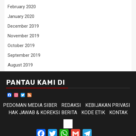
February 2020
January 2020
December 2019
November 2019
October 2019
September 2019
August 2019
PANTAU KAMI DI
Facebook
Instagram
Twitter
Feed
PEDOMAN MEDIA SIBER
REDAKSI
KEBIJAKAN PRIVASI
HAK JAWAB & KOREKSI BERITA
KODE ETIK
KONTAK
KODE
Facebook
Twitter
WhatsApp
Gmail
Telegram
ETIK