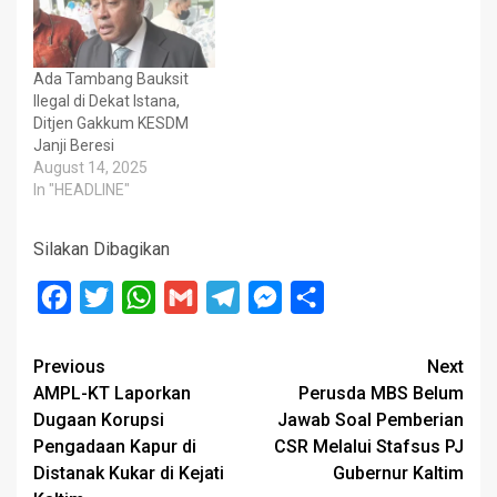
Ada Tambang Bauksit
Ilegal di Dekat Istana,
Ditjen Gakkum KESDM
Janji Beresi
August 14, 2025
In "HEADLINE"
Silakan Dibagikan
Facebook
Twitter
WhatsApp
Gmail
Telegram
Messenger
Share
Post
Previous
Next
AMPL-KT Laporkan
Perusda MBS Belum
navigation
Dugaan Korupsi
Jawab Soal Pemberian
Pengadaan Kapur di
CSR Melalui Stafsus PJ
Distanak Kukar di Kejati
Gubernur Kaltim