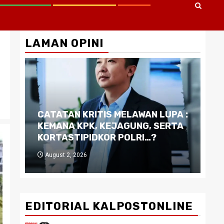
LAMAN OPINI
CATATAN KRITIS MELAWAN LUPA :
Di
KEMANA KPK, KEJAGUNG, SERTA
Ku
KORTASTIPIDKOR POLRI…?
Pe
August 2, 2026
J
EDITORIAL KALPOSTONLINE