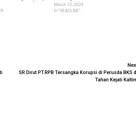
March 12, 2024
24
In "HEADLINE"
Nex
ti
SR Dirut PT.RPB Tersangka Korupsi di Perusda BKS d
Tahan Kejati Kalti