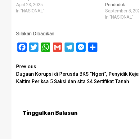
April 23, 2025
Penduduk
In "NASIONAL"
September 8, 20
In "NASIONAL"
Silakan Dibagikan
Facebook
Twitter
WhatsApp
Gmail
Telegram
Messenger
Share
Post
Previous
Dugaan Korupsi di Perusda BKS “Ngeri”, Penyidik Keja
navigation
Kaltim Periksa 5 Saksi dan sita 24 Sertifikat Tanah
Tinggalkan Balasan