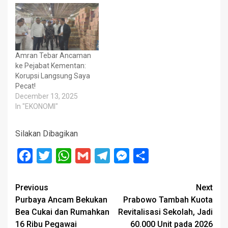
Amran Tebar Ancaman
ke Pejabat Kementan:
Korupsi Langsung Saya
Pecat!
December 13, 2025
In "EKONOMI"
Silakan Dibagikan
Facebook
Twitter
WhatsApp
Gmail
Telegram
Messenger
Share
Post
Previous
Next
Purbaya Ancam Bekukan
Prabowo Tambah Kuota
navigation
Bea Cukai dan Rumahkan
Revitalisasi Sekolah, Jadi
16 Ribu Pegawai
60.000 Unit pada 2026