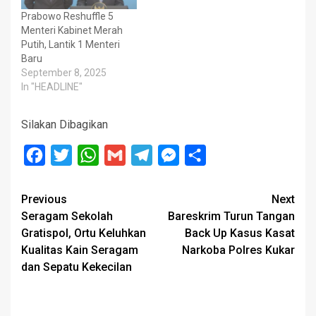
Prabowo Reshuffle 5
Menteri Kabinet Merah
Putih, Lantik 1 Menteri
Baru
September 8, 2025
In "HEADLINE"
Silakan Dibagikan
Facebook
Twitter
WhatsApp
Gmail
Telegram
Messenger
Share
Post
Previous
Next
Seragam Sekolah
Bareskrim Turun Tangan
navigation
Gratispol, Ortu Keluhkan
Back Up Kasus Kasat
Kualitas Kain Seragam
Narkoba Polres Kukar
dan Sepatu Kekecilan