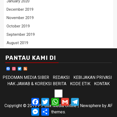
January 2020
December 2019
November 2019
October 2019
September 2019
August 2019
PANTAU KAMI DI
Facebook
Instagram
Twitter
Feed
PEDOMAN MEDIA SIBER
REDAKSI
KEBIJAKAN PRIVASI
HAK JAWAB & KOREKSI BERITA
KODE ETIK
KONTAK
KODE
Facebook
Twitter
WhatsApp
Gmail
Telegram
ETIK
Copyright © 2019 PT. Box Media Online
|
Newsphere
by AF
Messenger
Share
themes.