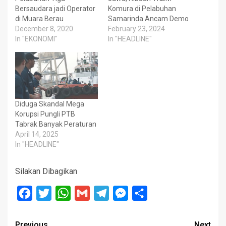
Bersaudara jadi Operator
Komura di Pelabuhan
di Muara Berau
Samarinda Ancam Demo
December 8, 2020
February 23, 2024
In "EKONOMI"
In "HEADLINE"
Diduga Skandal Mega
Korupsi Pungli PTB
Tabrak Banyak Peraturan
April 14, 2025
In "HEADLINE"
Silakan Dibagikan
Facebook
Twitter
WhatsApp
Gmail
Telegram
Messenger
Share
Previous
Next