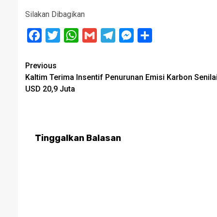
Silakan Dibagikan
Facebook
Twitter
WhatsApp
Gmail
Telegram
Messenger
Share
Post
Previous
Kaltim Terima Insentif Penurunan Emisi Karbon Senila
navigation
USD 20,9 Juta
Tinggalkan Balasan