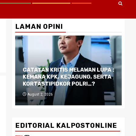
LAMAN OPINI
CATATAN KRITIS MELAWAN LUPA :
Di
KEMANA KPK, KEJAGUNG, SERTA
Ku
KORTASTIPIDKOR POLRI…?
Pe
August 2, 2026
J
EDITORIAL KALPOSTONLINE