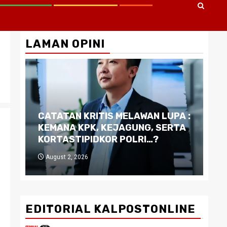
LAMAN OPINI
CATATAN KRITIS MELAWAN LUPA :
Di
KEMANA KPK, KEJAGUNG, SERTA
Ku
KORTASTIPIDKOR POLRI…?
Pe
August 2, 2026
J
EDITORIAL KALPOSTONLINE