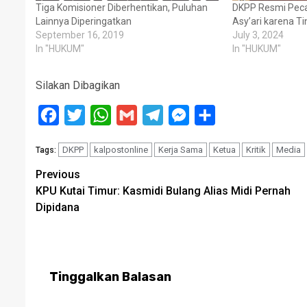
Tiga Komisioner Diberhentikan, Puluhan
DKPP Resmi Peca
Lainnya Diperingatkan
Asy’ari karena Ti
September 16, 2019
July 3, 2024
In "HUKUM"
In "HUKUM"
Silakan Dibagikan
Facebook
Twitter
WhatsApp
Gmail
Telegram
Messenger
Share
DKPP
kalpostonline
Kerja Sama
Ketua
Kritik
Media
Tags:
Post
Previous
KPU Kutai Timur: Kasmidi Bulang Alias Midi Pernah
navigation
Dipidana
Tinggalkan Balasan