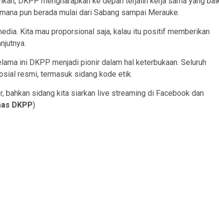
hkan, DKPP mengharapkan ke depan terjalin kerja sama yang bai
 mana pun berada mulai dari Sabang sampai Merauke.
a. Kita mau proporsional saja, kalau itu positif memberikan
njutnya.
ma ini DKPP menjadi pionir dalam hal keterbukaan. Seluruh
osial resmi, termasuk sidang kode etik.
er, bahkan sidang kita siarkan live streaming di Facebook dan
as DKPP
)