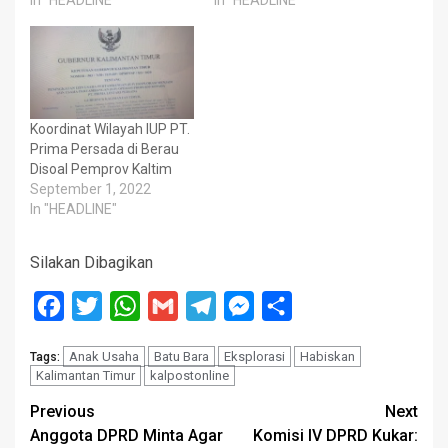
Koordinat Wilayah IUP PT.
Prima Persada di Berau
Disoal Pemprov Kaltim
September 1, 2022
In "HEADLINE"
Silakan Dibagikan
Facebook
Twitter
WhatsApp
Gmail
Telegram
Messenger
Share
Anak Usaha
Batu Bara
Eksplorasi
Habiskan
Tags:
Kalimantan Timur
kalpostonline
Post
Previous
Next
Anggota DPRD Minta Agar
Komisi IV DPRD Kukar: