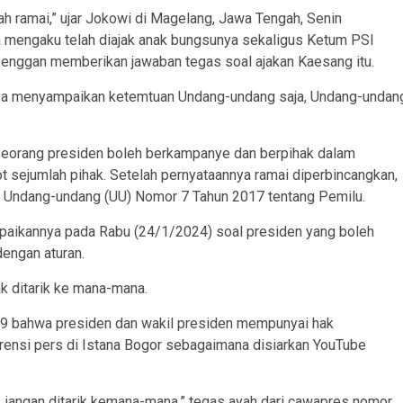
 ramai,” ujar Jokowi di Magelang, Jawa Tengah, Senin
 mengaku telah diajak anak bungsunya sekaligus Ketum PSI
enggan memberikan jawaban tegas soal ajakan Kaesang itu.
i, saya menyampaikan ketemtuan Undang-undang saja, Undang-undan
seorang presiden boleh berkampanye dan berpihak dalam
ot sejumlah pihak. Setelah pernyataannya ramai diperbincangkan,
n Undang-undang (UU) Nomor 7 Tahun 2017 tentang Pemilu.
aikannya pada Rabu (24/1/2024) soal presiden yang boleh
engan aturan.
k ditarik ke mana-mana.
99 bahwa presiden dan wakil presiden mempunyai hak
rensi pers di Istana Bogor sebagaimana disiarkan YouTube
 jangan ditarik kemana-mana,” tegas ayah dari cawapres nomor