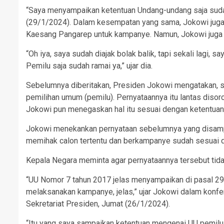
“Saya menyampaikan ketentuan Undang-undang saja sudah
(29/1/2024). Dalam kesempatan yang sama, Jokowi juga
Kaesang Pangarep untuk kampanye. Namun, Jokowi juga 
“Oh iya, saya sudah diajak bolak balik, tapi sekali lag
Pemilu saja sudah ramai ya,” ujar dia.
Sebelumnya diberitakan, Presiden Jokowi mengatakan, 
pemilihan umum (pemilu). Pernyataannya itu lantas disor
Jokowi pun menegaskan hal itu sesuai dengan ketentua
Jokowi menekankan pernyataan sebelumnya yang disamp
memihak calon tertentu dan berkampanye sudah sesuai d
Kepala Negara meminta agar pernyataannya tersebut tida
“UU Nomor 7 tahun 2017 jelas menyampaikan di pasal 2
melaksanakan kampanye, jelas,” ujar Jokowi dalam konfe
Sekretariat Presiden, Jumat (26/1/2024).
“Itu yang saya sampaikan ketentuan mengenai UU pemilu,