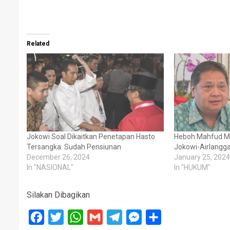
Related
Jokowi Soal Dikaitkan Penetapan Hasto
Heboh Mahfud Ma
Tersangka: Sudah Pensiunan
Jokowi-Airlangg
December 26, 2024
January 25, 2024
In "NASIONAL"
In "HUKUM"
Silakan Dibagikan
Facebook
Twitter
WhatsApp
Gmail
Telegram
Messenger
Share