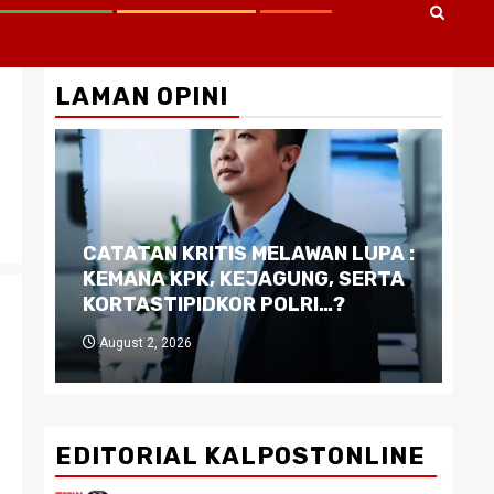
LAMAN OPINI
CATATAN KRITIS MELAWAN LUPA :
Di
KEMANA KPK, KEJAGUNG, SERTA
Ku
KORTASTIPIDKOR POLRI…?
Pe
August 2, 2026
J
EDITORIAL KALPOSTONLINE