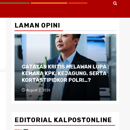
LAMAN OPINI
CATATAN KRITIS MELAWAN LUPA :
Di
KEMANA KPK, KEJAGUNG, SERTA
Ku
KORTASTIPIDKOR POLRI…?
Pe
August 2, 2026
J
EDITORIAL KALPOSTONLINE