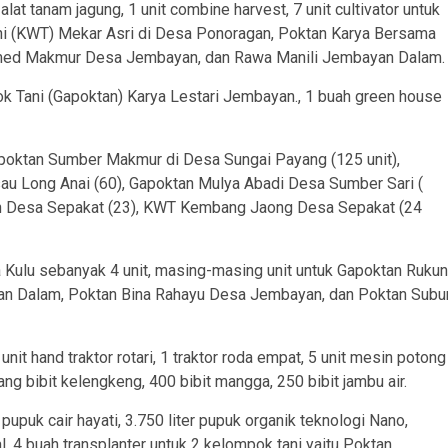
at tanam jagung, 1 unit combine harvest, 7 unit cultivator untuk
ni (KWT) Mekar Asri di Desa Ponoragan, Poktan Karya Bersama
rmed Makmur Desa Jembayan, dan Rawa Manili Jembayan Dalam.
k Tani (Gapoktan) Karya Lestari Jembayan., 1 buah green house
Gapoktan Sumber Makmur di Desa Sungai Payang (125 unit),
au Long Anai (60), Gapoktan Mulya Abadi Desa Sumber Sari (
ih Desa Sepakat (23), KWT Kembang Jaong Desa Sepakat (24
 Kulu sebanyak 4 unit, masing-masing unit untuk Gapoktan Rukun
 Dalam, Poktan Bina Rahayu Desa Jembayan, dan Poktan Subu
nit hand traktor rotari, 1 traktor roda empat, 5 unit mesin potong
g bibit kelengkeng, 400 bibit mangga, 250 bibit jambu air.
pupuk cair hayati, 3.750 liter pupuk organik teknologi Nano,
al, 4 buah transplanter untuk 2 kelompok tani yaitu Poktan