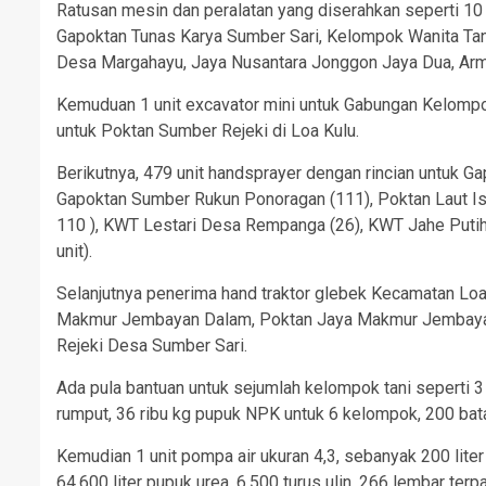
Ratusan mesin dan peralatan yang diserahkan seperti 10 al
Gapoktan Tunas Karya Sumber Sari, Kelompok Wanita Ta
Desa Margahayu, Jaya Nusantara Jonggon Jaya Dua, A
Kemuduan 1 unit excavator mini untuk Gabungan Kelompo
untuk Poktan Sumber Rejeki di Loa Kulu.
Berikutnya, 479 unit handsprayer dengan rincian untuk 
Gapoktan Sumber Rukun Ponoragan (111), Poktan Laut Is
110 ), KWT Lestari Desa Rempanga (26), KWT Jahe Put
unit).
Selanjutnya penerima hand traktor glebek Kecamatan Loa
Makmur Jembayan Dalam, Poktan Jaya Makmur Jembayan
Rejeki Desa Sumber Sari.
Ada pula bantuan untuk sejumlah kelompok tani seperti 3 u
rumput, 36 ribu kg pupuk NPK untuk 6 kelompok, 200 batan
Kemudian 1 unit pompa air ukuran 4,3, sebanyak 200 liter 
64.600 liter pupuk urea, 6.500 turus ulin, 266 lembar terp