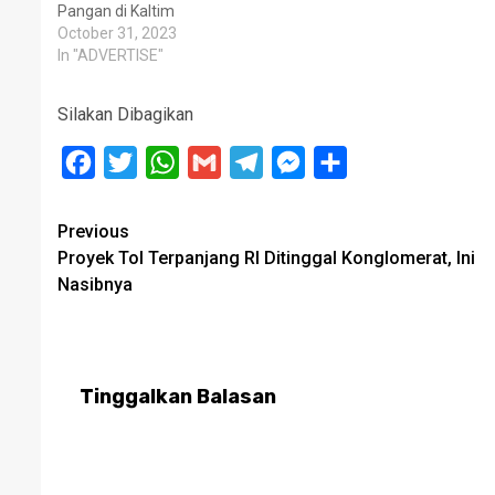
Pangan di Kaltim
October 31, 2023
In "ADVERTISE"
Silakan Dibagikan
Facebook
Twitter
WhatsApp
Gmail
Telegram
Messenger
Share
Post
Previous
Proyek Tol Terpanjang RI Ditinggal Konglomerat, Ini
navigation
Nasibnya
Tinggalkan Balasan