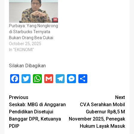
Purbaya: Yang Nongkrong
di Starbucks Ternyata
Bukan Orang Bea Cukai
October 25, 2025
In "EKONOMI"
Silakan Dibagikan
Facebook
Twitter
WhatsApp
Gmail
Telegram
Messenger
Share
Post
Previous
Next
Seskab: MBG di Anggaran
CV.A Serahkan Mobil
navigation
Pendidikan Disetujui
Gubernur Rp8,5 M
Banggar DPR, Ketuanya
November 2025, Penegak
PDIP
Hukum Layak Masuk