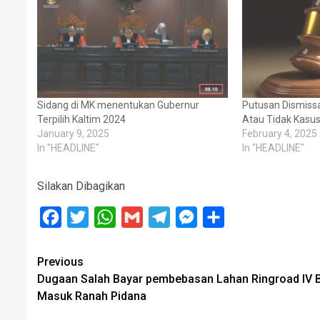
Sidang di MK menentukan Gubernur
Putusan Dismiss
Terpilih Kaltim 2024
Atau Tidak Kasus
January 9, 2025
February 4, 2025
In "HEADLINE"
In "HEADLINE"
Silakan Dibagikan
Facebook
Twitter
WhatsApp
Gmail
Telegram
Messenger
Share
Post
Previous
Dugaan Salah Bayar pembebasan Lahan Ringroad IV 
navigation
Masuk Ranah Pidana