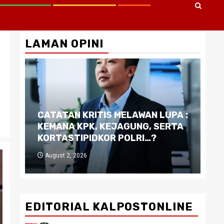
LAMAN OPINI
CATATAN KRITIS MELAWAN LUPA :
Di
KEMANA KPK, KEJAGUNG, SERTA
Ku
KORTASTIPIDKOR POLRI…?
Pe
August 2, 2026
J
EDITORIAL KALPOSTONLINE