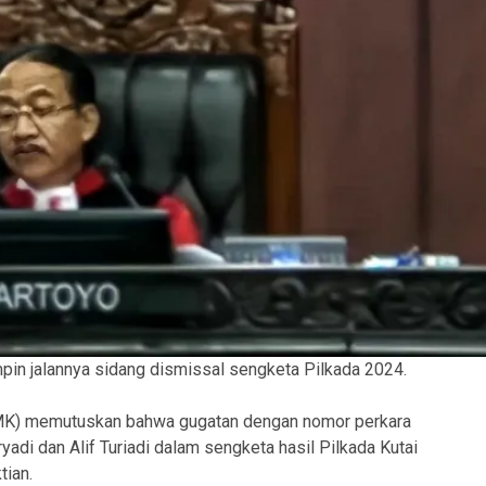
in jalannya sidang dismissal sengketa Pilkada 2024.
MK) memutuskan bahwa gugatan dengan nomor perkara
di dan Alif Turiadi dalam sengketa hasil Pilkada Kutai
tian.