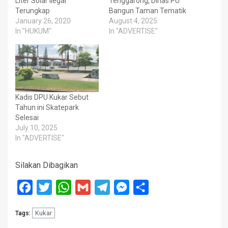
Liter Solar Ilegal
Tenggarong, Dinas PU
Terungkap
Bangun Taman Tematik
January 26, 2020
August 4, 2025
In "HUKUM"
In "ADVERTISE"
Kadis DPU Kukar Sebut
Tahun ini Skatepark
Selesai
July 10, 2025
In "ADVERTISE"
Silakan Dibagikan
Facebook
Twitter
WhatsApp
Gmail
Telegram
Messenger
Share
Kukar
Tags: