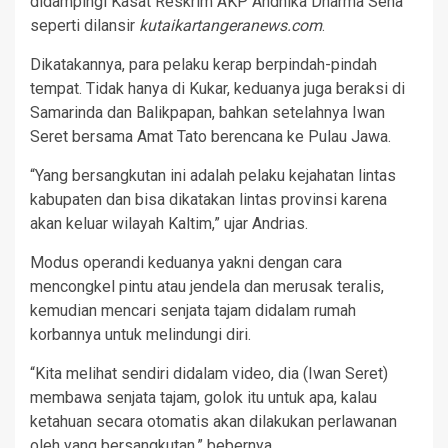
didampingi Kasat Reskrim AKP Andhika Dharma Sena
seperti dilansir
kutaikartangeranews.com
.
Dikatakannya, para pelaku kerap berpindah-pindah
tempat. Tidak hanya di Kukar, keduanya juga beraksi di
Samarinda dan Balikpapan, bahkan setelahnya Iwan
Seret bersama Amat Tato berencana ke Pulau Jawa.
“Yang bersangkutan ini adalah pelaku kejahatan lintas
kabupaten dan bisa dikatakan lintas provinsi karena
akan keluar wilayah Kaltim,” ujar Andrias.
Modus operandi keduanya yakni dengan cara
mencongkel pintu atau jendela dan merusak teralis,
kemudian mencari senjata tajam didalam rumah
korbannya untuk melindungi diri.
“Kita melihat sendiri didalam video, dia (Iwan Seret)
membawa senjata tajam, golok itu untuk apa, kalau
ketahuan secara otomatis akan dilakukan perlawanan
oleh yang bersangkutan,” bebernya.