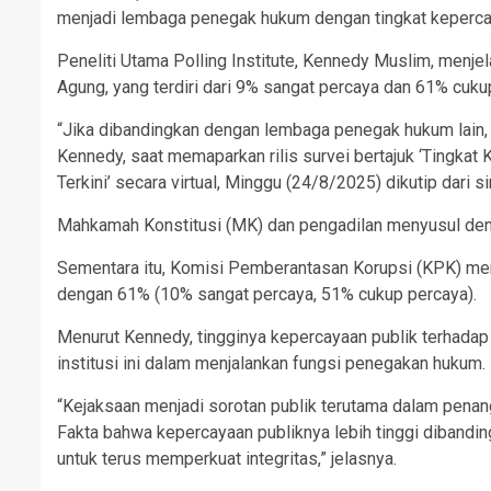
menjadi lembaga penegak hukum dengan tingkat kepercayaa
Peneliti Utama Polling Institute, Kennedy Muslim, men
Agung, yang terdiri dari 9% sangat percaya dan 61% cuku
“Jika dibandingkan dengan lembaga penegak hukum lain, 
Kennedy, saat memaparkan rilis survei bertajuk ‘Tingkat
Terkini’ secara virtual, Minggu (24/8/2025) dikutip dari
Mahkamah Konstitusi (MK) dan pengadilan menyusul de
Sementara itu, Komisi Pemberantasan Korupsi (KPK) men
dengan 61% (10% sangat percaya, 51% cukup percaya).
Menurut Kennedy, tingginya kepercayaan publik terhadap
institusi ini dalam menjalankan fungsi penegakan hukum.
“Kejaksaan menjadi sorotan publik terutama dalam penan
Fakta bahwa kepercayaan publiknya lebih tinggi dibandi
untuk terus memperkuat integritas,” jelasnya.