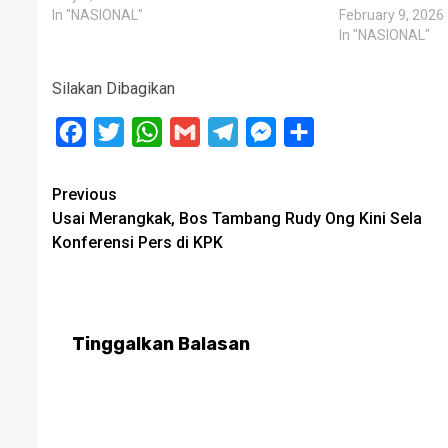
In "NASIONAL"
February 9, 2026
In "NASIONAL"
Silakan Dibagikan
Facebook
Twitter
WhatsApp
Gmail
Telegram
Messenger
Share
Post
Previous
Usai Merangkak, Bos Tambang Rudy Ong Kini Sela
navigation
Konferensi Pers di KPK
Tinggalkan Balasan