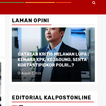
LAMAN OPINI
CATATAN KRITIS MELAWAN LUPA :
Di
KEMANA KPK, KEJAGUNG, SERTA
Ku
KORTASTIPIDKOR POLRI…?
Pe
August 2, 2026
J
EDITORIAL KALPOSTONLINE