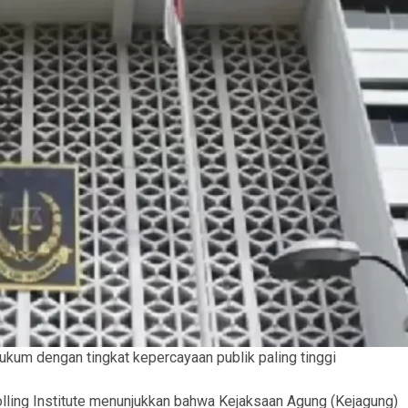
kum dengan tingkat kepercayaan publik paling tinggi
olling Institute menunjukkan bahwa Kejaksaan Agung (Kejagung)