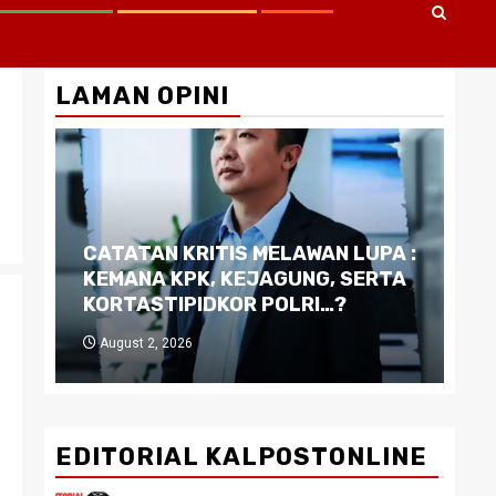
LAMAN OPINI
CATATAN KRITIS MELAWAN LUPA :
Di
KEMANA KPK, KEJAGUNG, SERTA
Ku
KORTASTIPIDKOR POLRI…?
Pe
August 2, 2026
J
EDITORIAL KALPOSTONLINE