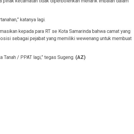
 pihak kecamatan tidak diperbolehkan menarik imbalan dalam
anahan,” katanya lagi.
nformasikan kepada para RT se Kota Samarinda bahwa camat yang
am posisi sebagai pejabat yang memiliki wewenang untuk membuat
a Tanah / PPAT lagi,” tegas Sugeng.
(AZ)