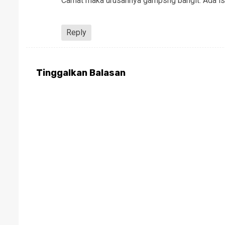
Camat maka urusannya gampsng bangit. Ada ist
Reply
Tinggalkan Balasan