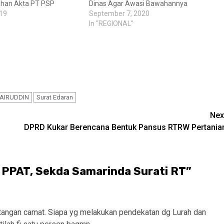
han Akta PT PSP
Dinas Agar Awasi Bawahannya
19
September 7, 2020
In "REGIONAL"
AIRUDDIN
Surat Edaran
Nex
DPRD Kukar Berencana Bentuk Pansus RTRW Pertania
 PPAT, Sekda Samarinda Surati RT
”
 tangan camat. Siapa yg melakukan pendekatan dg Lurah dan