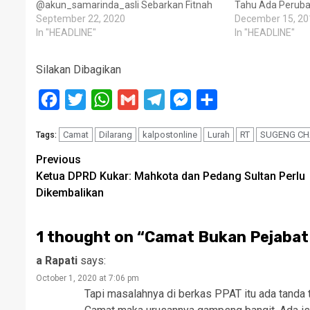
@akun_samarinda_asli Sebarkan Fitnah
Tahu Ada Peruba
September 22, 2020
December 15, 20
In "HEADLINE"
In "HEADLINE"
Silakan Dibagikan
Facebook
Twitter
WhatsApp
Gmail
Telegram
Messenger
Share
Camat
Dilarang
kalpostonline
Lurah
RT
SUGENG CH
Tags:
Post
Previous
Ketua DPRD Kukar: Mahkota dan Pedang Sultan Perlu
navigation
Dikembalikan
1 thought on “
Camat Bukan Pejabat
a Rapati
says:
October 1, 2020 at 7:06 pm
Tapi masalahnya di berkas PPAT itu ada tanda