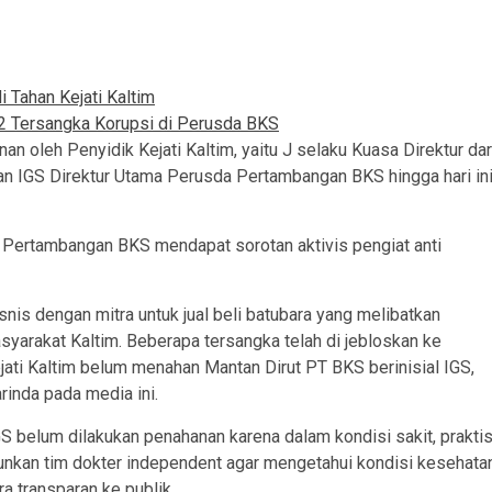
 Tahan Kejati Kaltim
n 2 Tersangka Korupsi di Perusda BKS
an oleh Penyidik Kejati Kaltim, yaitu J selaku Kuasa Direktur dar
n IGS Direktur Utama Perusda Pertambangan BKS hingga hari in
 Pertambangan BKS mendapat sorotan aktivis pengiat anti
is dengan mitra untuk jual beli batubara yang melibatkan
syarakat Kaltim. Beberapa tersangka telah di jebloskan ke
jati Kaltim belum menahan Mantan Dirut PT BKS berinisial IGS,
rinda pada media ini.
 belum dilakukan penahanan karena dalam kondisi sakit, praktis
unkan tim dokter independent agar mengetahui kondisi kesehata
 transparan ke publik.