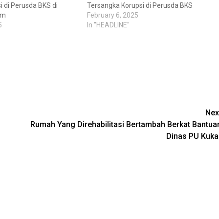
i di Perusda BKS di
Tersangka Korupsi di Perusda BKS
im
February 6, 2025
5
In "HEADLINE"
Nex
Rumah Yang Direhabilitasi Bertambah Berkat Bantua
Dinas PU Kuka