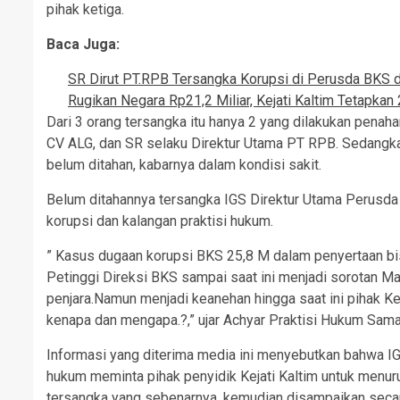
pihak ketiga.
Baca Juga:
SR Dirut PT.RPB Tersangka Korupsi di Perusda BKS di
Rugikan Negara Rp21,2 Miliar, Kejati Kaltim Tetapka
Dari 3 orang tersangka itu hanya 2 yang dilakukan penahan
CV ALG, dan SR selaku Direktur Utama PT RPB. Sedangka
belum ditahan, kabarnya dalam kondisi sakit.
Belum ditahannya tersangka IGS Direktur Utama Perusda
korupsi dan kalangan praktisi hukum.
” Kasus dugaan korupsi BKS 25,8 M dalam penyertaan bisn
Petinggi Direksi BKS sampai saat ini menjadi sorotan Ma
penjara.Namun menjadi keanehan hingga saat ini pihak Ke
kenapa dan mengapa.?,” ujar Achyar Praktisi Hukum Sama
Informasi yang diterima media ini menyebutkan bahwa IGS
hukum meminta pihak penyidik Kejati Kaltim untuk menur
tersangka yang sebenarnya, kemudian disampaikan secara