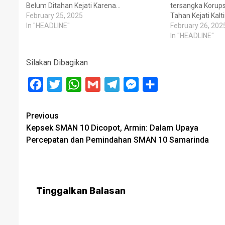
Belum Ditahan Kejati Karena…
tersangka Korups
February 25, 2025
Tahan Kejati Kalt
In "HEADLINE"
February 26, 202
In "HEADLINE"
Silakan Dibagikan
Facebook
Twitter
WhatsApp
Gmail
Telegram
Messenger
Share
Post
Previous
Kepsek SMAN 10 Dicopot, Armin: Dalam Upaya
navigation
Percepatan dan Pemindahan SMAN 10 Samarinda
Tinggalkan Balasan