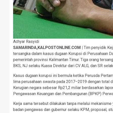
Achyar Rasyidi
SAMARINDA,KALPOSTONLINE.COM |
Tim penyidik Kej
tersangka dalam kasus dugaan Korupsi di Perusahaan Da
pemerintah provinsi Kalimantan Timur. Tiga orang tersa
BKS, NJ selaku Kuasa Direktur dari CV ALG, dan SR sela
Kasus dugaan korupsi ini bermula ketika Perusda Pertam
lima perusahaan swasta pada 2017–2019 dengan total da
Kerugian negara sebesar Rp21,2 miliar berdasarkan lapor
Pengawasan Keuangan dan Pembangunan (BPKP) Perwakil
Kerja sama tersebut dilakukan tanpa melalui mekanisme 
badan pengawas dan gubernur selaku KPM, proposal, stud