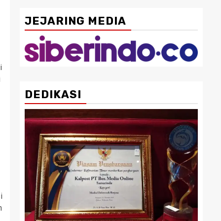
JEJARING MEDIA
i
i
DEDIKASI
i
n