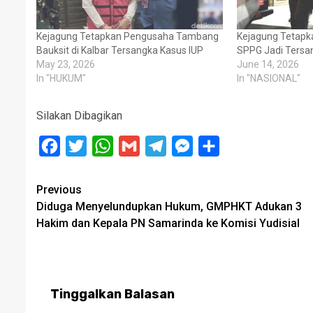
Kejagung Tetapkan Pengusaha Tambang
Kejagung Tetapka
Bauksit di Kalbar Tersangka Kasus IUP
SPPG Jadi Tersa
May 23, 2026
June 14, 2026
In "HUKUM"
In "NASIONAL"
Silakan Dibagikan
Facebook
Twitter
WhatsApp
Gmail
Telegram
Messenger
Share
Post
Previous
Diduga Menyelundupkan Hukum, GMPHKT Adukan 3
navigation
Hakim dan Kepala PN Samarinda ke Komisi Yudisial
Tinggalkan Balasan