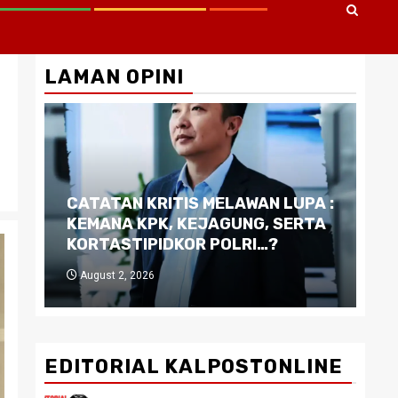
LAMAN OPINI
CATATAN KRITIS MELAWAN LUPA :
Di
KEMANA KPK, KEJAGUNG, SERTA
Ku
KORTASTIPIDKOR POLRI…?
Pe
August 2, 2026
J
EDITORIAL KALPOSTONLINE