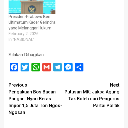
Presiden-Prabowo Beri
Ultimatum Kader Gerindra
yang Melanggar Hukum
February 2, 2026
In "NASIONAL"
Silakan Dibagikan
Facebook
Twitter
WhatsApp
Gmail
Telegram
Messenger
Share
Post
Previous
Next
Pengakuan Bos Badan
Putusan MK: Jaksa Agung
navigation
Pangan: Nyari Beras
Tak Boleh dari Pengurus
Impor 1,5 Juta Ton Ngos-
Partai Politik
Ngosan