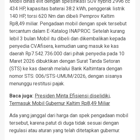
Mobil dinas elit dengan spesifikasi SUV hybrid 2996 cc
434 HP, kapasitas baterai 38.2 kWh, penggerak listrik
140 HP, torsi 620 Nm dan dibeli Pemprov Kaltim
Rp8,49 miliar. Pengadaan mobil dengan spek tersebut
tercantum dalam E-Katalog INAPROC. Setelah kurang
lebil 3 bulan Mobil itu dibeli dan dikembalikan kepada
penyedia CV.Afisera, kemudian uang masuk ke kas
daerah Rp7.542.736.000 dari pihak penyedia pada 10
Maret 2026 dibuktikan dengan Surat Tanda Setoran
(STS) ke kas daerah melalui Bank Kaltimtara dengan
nomor STS: 006/STS-UMUM/2026, dengan sisanya
menunggu restitusi pajak.
Baca juga:
Presiden Minta Efisiensi diselidiki,
Termasuk Mobil Gubernur Kaltim Rp8,49 Miliar
Ada yang janggal dari harga dan spek pengadaan mobil
tersebut, karena patut di duga tidak sesuai dengan
regulasi atau aturan yang telah ditetapkan gubernur.