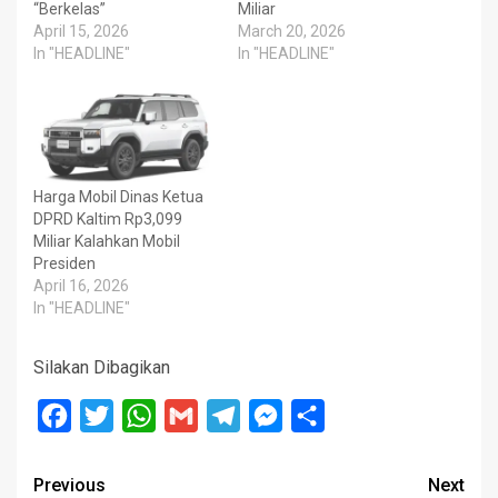
“Berkelas”
Miliar
April 15, 2026
March 20, 2026
In "HEADLINE"
In "HEADLINE"
Harga Mobil Dinas Ketua
DPRD Kaltim Rp3,099
Miliar Kalahkan Mobil
Presiden
April 16, 2026
In "HEADLINE"
Silakan Dibagikan
Facebook
Twitter
WhatsApp
Gmail
Telegram
Messenger
Share
Post
Previous
Next