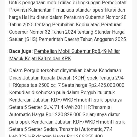
Untuk pengadaan mobil dinas di lingkungan Pemerintah
Provinsi Kalimantan Timur, ada standar spesifikasi dan
harga.Hal itu diatur dalam Peraturan Gubernur Nomor 28
Tahun 2025 tentang Perubahan Kedua atas Peraturan
Gubernur Nomor 32 Tahun 2024 tentang Standar Harga
Satuan (SHS) Pemerintah Daerah Tahun Anggaran 2025.
Baca juga:
Pembelian Mobil Gubernur Rp8,49 Miliar
Masuk Kejati Kaltim dan KPK
Dalam Pergub tersebut dinyatakan bahwa Kendaraan
Dinas Jabatan Kepala Daerah (KDH) spek Tenaga 294
HP,Kapasitas 2500 cc, 7 Seats harga Rp2.425.000.000
Kemudian disebutkan pula dalam Pergub itu untuk
Kendaraan Jabatan KDH/WKDH mobil listrik speknya
Setara 5 Seater SUV, 71.4 kWh,201 HP,Transmisi
Automatic Harga Rp1.220.828.000.Selanjutnya diatur
pula spek Kendaraan Jabatan KDH/WKDH mobil listrik
Setara 5 Seater Sedan, Transmisi Automatic,77.4
kwh,322 HP dengan Harga Rp1.266.350.400.