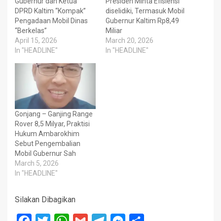
Gubernur dan Ketua
Presiden Minta Efisiensi
DPRD Kaltim “Kompak”
diselidiki, Termasuk Mobil
Pengadaan Mobil Dinas
Gubernur Kaltim Rp8,49
“Berkelas”
Miliar
April 15, 2026
March 20, 2026
In "HEADLINE"
In "HEADLINE"
Gonjang – Ganjing Range
Rover 8,5 Milyar, Praktisi
Hukum Ambarokhim
Sebut Pengembalian
Mobil Gubernur Sah
March 5, 2026
In "HEADLINE"
Silakan Dibagikan
Facebook
Twitter
WhatsApp
Gmail
Telegram
Messenger
Share