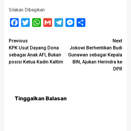
Silakan Dibagikan
Facebook
Twitter
WhatsApp
Gmail
Telegram
Messenger
Share
Post
Previous
Next
KPK Usut Dayang Dona
Jokowi Berhentikan Budi
navigation
sebagai Anak AFI, Bukan
Gunawan sebagai Kepala
posisi Ketua Kadin Kaltim
BIN, Ajukan Herindra ke
DPR
Tinggalkan Balasan