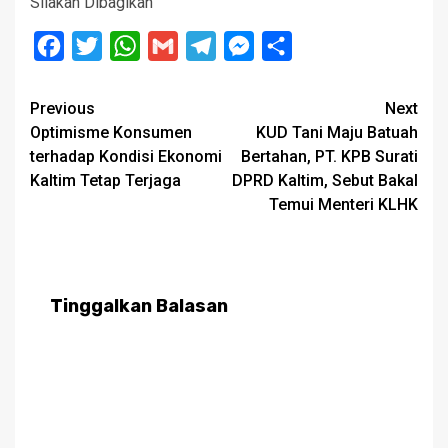
Silakan Dibagikan
Facebook
Twitter
WhatsApp
Gmail
Telegram
Messenger
Share
Post
Previous
Next
Optimisme Konsumen
KUD Tani Maju Batuah
navigation
terhadap Kondisi Ekonomi
Bertahan, PT. KPB Surati
Kaltim Tetap Terjaga
DPRD Kaltim, Sebut Bakal
Temui Menteri KLHK
Tinggalkan Balasan