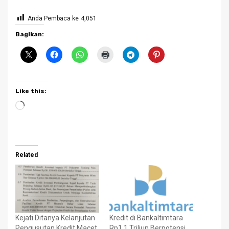
Anda Pembaca ke
4,051
Bagikan:
Like this:
Loading…
Related
Kejati Ditanya Kelanjutan
Kredit di Bankaltimtara
Pengusutan Kredit Macet
Rp1,1 Triliun Berpotensi