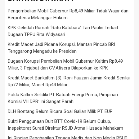
Pengembalian Mobil Gubernur Rp8,49 Miliar Tidak Wajar dan
Berpotensi Melanggar Hukum
KPK Geledah Rumah ‘Ratu Batubara’ Tan Paulin Terkait
Dugaan TPPU Rita Widyasari
Kredit Macet Jadi Pidana Korupsi, Mantan Pincab BRI
Tenggarong Mengadu ke Presiden
Dugaan Korupsi Pembelian Mobil Gubernur Kaltim Rp8,49
Miliar, 3 Pejabat dan CV.Afisera Dilaporkan ke KPK
Kredit Macet Bankaltim (3): Roni Fauzan Jamin Kredit Senilai
Rp72 Miliar, Macet Rp44 Miliar
Polda Kaltim Selidiki PT Batuah Energi Prima, Pimpinan
Komisi VII DPR: Ini Sangat Parah
DLH Bontang Belum Bicara Soal Galian Milik PT. EUP
Bukti Penggunaan Duit BTT Covid-19 Belum Cukup,
Inspektorat Surati Direktur RSJD Atma Husada Mahakam
Ini Rincian Penghasilan Tenaga Medis dan Non Medis RSUD