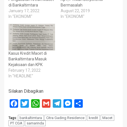
di Bankaltimtara
Bermasalah
January 17, 2022
August 22, 2019
In "EKONOMI"
In "EKONOMI"
Kasus Kredit Macet di
Bankaltimtara Masuk
Kejaksaan dan KPK
February 17, 2022
In "HEADLINE"
Silakan Dibagikan
Facebook
Twitter
WhatsApp
Gmail
Telegram
Messenger
Share
bankaltimtara
Citra Gading Residence
kredit
Macet
Tags:
PT CGA
samarinda