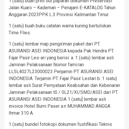
1 (satu) buah print out paparan dokumen Preservasi
Jalan Kuaro – Kademan – Penajam E-KATALOG Tahun
Anggaran 2023PPK L.3 Provinsi Kalimantan Timur.
1 (satu) buah buku catatan warna kuning bertuliskan
Time Flies.
1 (satu) lembar map pengiriman paket dari PT.
ASURANSI ASEI INDONESIA kepada Pak Hendra PT.
Fajar Pasir Les-ari yang berisi: a. 1 (satu) lembar asli
Jaminan Pelaksanaan Nomor fami:ran
LL5L4027L23000023 Penjamin PT. ASURANSI ASEI
INDONESIA. Terjamin PT. Fajar Pasir Lestari b. 1 isatu)
lembar asli Surat Pernyataan Keabsahan dan Kebenaran
Jaminan Pelaksanaan t0 / 0L21/XI/SMD/ASEI dari PT.
ASURANSI ASEI INDONESIA 1 (satu] lembar asli
invoice Hotel Bumi Paser a.n MUHAMMAD ANGGA
Ihmar 310 A.
1 (satu) bundel fotokopi dokumen fustifikasi Teknis