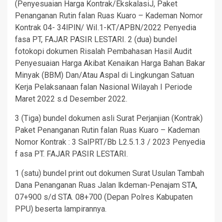
(Penyesuaian Harga Kontrak/EkskalasiJ, Paket
Penanganan Rutin falan Ruas Kuaro – Kademan Nomor
Kontrak 04- 34lPlN/ WiI.1-KT/APBN/2022 Penyedia
fasa PT, FAJAR PASIR LESTARI. 2 (dua) bundel
fotokopi dokumen Risalah Pembahasan Hasil Audit
Penyesuaian Harga Akibat Kenaikan Harga Bahan Bakar
Minyak (BBM) Dan/Atau Aspal di Lingkungan Satuan
Kerja Pelaksanaan falan Nasional Wilayah I Periode
Maret 2022 s.d Desember 2022.
3 (Tiga) bundel dokumen asli Surat Perjanjian (Kontrak)
Paket Penanganan Rutin falan Ruas Kuaro – Kademan
Nomor Kontrak : 3 SalPRT/Bb L2.5.1.3 / 2023 Penyedia
f asa PT. FAJAR PASIR LESTARI.
1 (satu) bundel print out dokumen Surat Usulan Tambah
Dana Penanganan Ruas Jalan lkdeman-Penajam STA,
07+900 s/d STA. 08+700 (Depan Polres Kabupaten
PPU) beserta lampirannya.