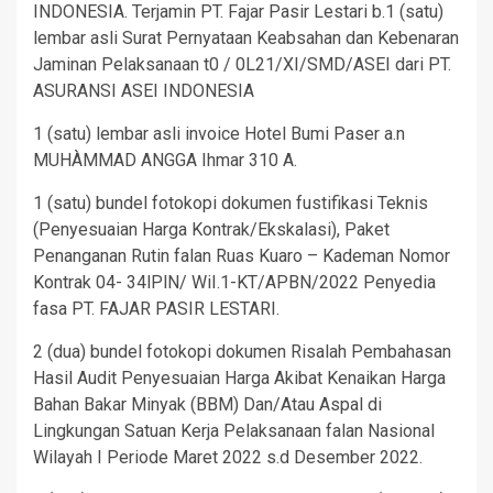
INDONESIA. Terjamin PT. Fajar Pasir Lestari b.1 (satu)
lembar asli Surat Pernyataan Keabsahan dan Kebenaran
Jaminan Pelaksanaan t0 / 0L21/XI/SMD/ASEI dari PT.
ASURANSI ASEI INDONESIA
1 (satu) lembar asli invoice Hotel Bumi Paser a.n
MUHÀMMAD ANGGA Ihmar 310 A.
1 (satu) bundel fotokopi dokumen fustifikasi Teknis
(Penyesuaian Harga Kontrak/Ekskalasi), Paket
Penanganan Rutin falan Ruas Kuaro – Kademan Nomor
Kontrak 04- 34lPlN/ WiI.1-KT/APBN/2022 Penyedia
fasa PT. FAJAR PASIR LESTARI.
2 (dua) bundel fotokopi dokumen Risalah Pembahasan
Hasil Audit Penyesuaian Harga Akibat Kenaikan Harga
Bahan Bakar Minyak (BBM) Dan/Atau Aspal di
Lingkungan Satuan Kerja Pelaksanaan falan Nasional
Wilayah I Periode Maret 2022 s.d Desember 2022.