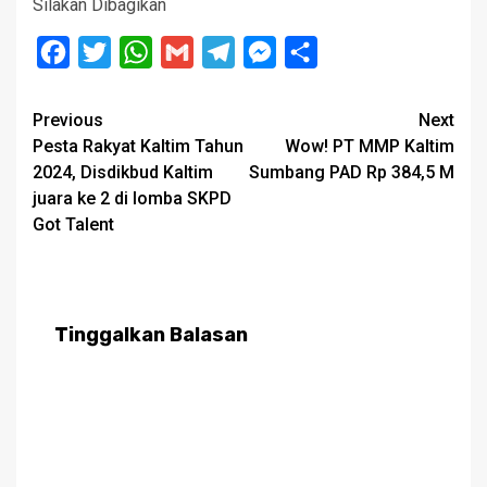
Silakan Dibagikan
Facebook
Twitter
WhatsApp
Gmail
Telegram
Messenger
Share
Post
Previous
Next
Pesta Rakyat Kaltim Tahun
Wow! PT MMP Kaltim
navigation
2024, Disdikbud Kaltim
Sumbang PAD Rp 384,5 M
juara ke 2 di lomba SKPD
Got Talent
Tinggalkan Balasan